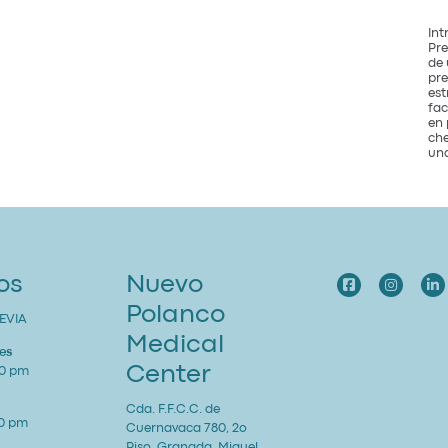
Int
Pre
de 
pre
est
fac
en 
che
una
os
Nuevo
Polanco
EVIA
Medical
es
Center
00 pm
Cda. F.F.C.C. de
00 pm
Cuernavaca 780, 2o
Piso, Granada, Miguel