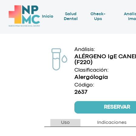
Salud
Check-
Anális
Inicio
Dental
Ups
Ima
Análisis:
ALÉRGENO IgE CANE
(F220)
Clasificación:
Alergólogía
Código:
2637
RESERVAR
Uso
Indicaciones