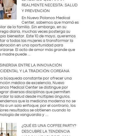
REALMENTE NECESITA: SALUD
Y PREVENCIÓN
En Nuevo Polanco Medical
Center, sabemos que mamá es
pilar de la familia. Sin embargo, en su
rega diaria, muchas veces posterga su
pio bienestar. Este 10 de mayo, queremos
itar a todas las mujeres a transformar la
ebración en una oportunidad para
orizarse. El acto de amor más grande que
El
a madre puede
...
Regalo
que
 SINERGIA ENTRE LA INNOVACIÓN
Mamá
CIDENTAL Y LA TRADICIÓN COREANA
Realmente
Necesita:
la búsqueda constante por ofrecer una
Salud
nción médica de excelencia, Nuevo
y
anco Medical Center se distingue por
Prevención
egrar diversas disciplinas que permiten
rdar la salud desde múltiples ángulos.
endemos que la medicina moderna no se
ita a un solo enfoque; por el contrario, los
ores resultados se obtienen cuando la
La
nología de vanguardia y
...
Sinergia
entre
¿QUÉ ES UNA COFFEE PARTY?
la
DESCUBRE LA TENDENCIA
Innovación