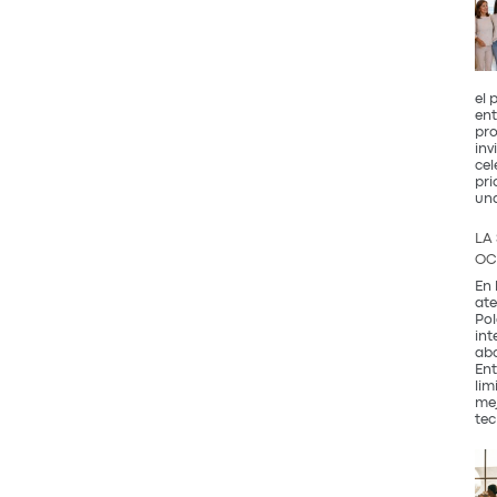
el 
ent
pro
inv
cel
pri
un
LA
OC
En 
ate
Pol
int
abo
Ent
lim
mej
tec