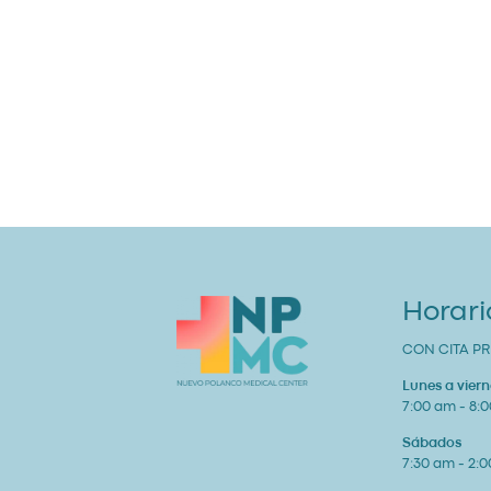
Horari
CON CITA PR
Lunes a viern
7:00 am - 8:
Sábados
7:30 am - 2: