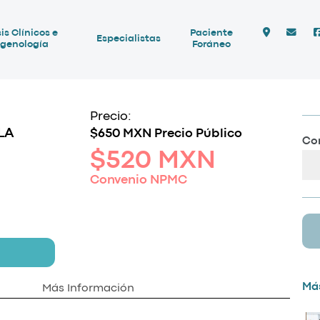
is Clínicos e
Paciente
Especialistas
genología
Foráneo
Precio:
LA
$650 MXN Precio Público
Com
$520 MXN
Convenio NPMC
Más
Más Información