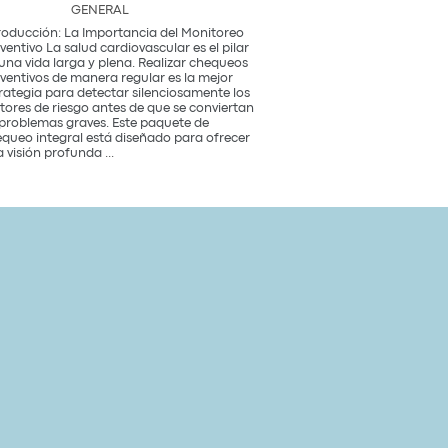
GENERAL
roducción: La Importancia del Monitoreo
ventivo La salud cardiovascular es el pilar
una vida larga y plena. Realizar chequeos
ventivos de manera regular es la mejor
rategia para detectar silenciosamente los
tores de riesgo antes de que se conviertan
problemas graves. Este paquete de
queo integral está diseñado para ofrecer
Paquete
 visión profunda
...
de
Chequeo
de
Salud
Cardiovascular
Integral
Un
Estudio
para
tu
Corazón
y
Bienestar
General