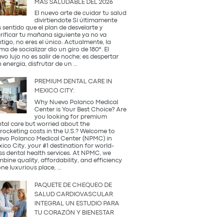
MÁS SALUDABLE DEL 2026
Occidental
y
El nuevo arte de cuidar tu salud
la
divirtiendote Si últimamente
Tradición
 sentido que el plan de desvelarte y
Coreana
rificar tu mañana siguiente ya no va
tigo, no eres el único. Actualmente, la
ma de socializar dio un giro de 180°. El
vo lujo no es salir de noche; es despertar
¿Qué
 energía, disfrutar de un
...
es
una
PREMIUM DENTAL CARE IN
Coffee
MEXICO CITY:
Party?
Descubre
Why Nuevo Polanco Medical
la
Center is Your Best Choice? Are
tendencia
you looking for premium
más
tal care but worried about the
saludable
rocketing costs in the U.S.? Welcome to
del
vo Polanco Medical Center (NPMC) in
2026
ico City, your #1 destination for world-
ss dental health services. At NPMC, we
bine quality, affordability, and efficiency
Premium
one luxurious place,
...
Dental
Care
PAQUETE DE CHEQUEO DE
in
SALUD CARDIOVASCULAR
Mexico
INTEGRAL UN ESTUDIO PARA
City:
TU CORAZÓN Y BIENESTAR