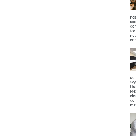
has
sac
con
for
nue
con
den
sky
Nue
Mex
cla
com
in 