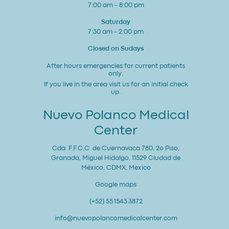
7:00 am - 8:00 pm
Saturday
7:30 am - 2:00 pm
Closed on Sudays
After hours emergencies for current patients
only.
If you live in the area visit us for an initial check
up.
Nuevo Polanco Medical
Center
Cda. F.F.C.C. de Cuernavaca 780, 2o Piso,
Granada, Miguel Hidalgo, 11529 Ciudad de
México, CDMX, Mexico
Google maps
(+52) 55 1543 3872
info@nuevopolancomedicalcenter.com