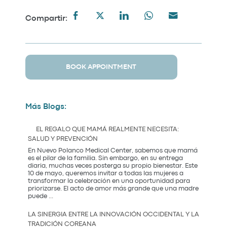
Compartir:
BOOK APPOINTMENT
Más Blogs:
EL REGALO QUE MAMÁ REALMENTE NECESITA:
SALUD Y PREVENCIÓN
En Nuevo Polanco Medical Center, sabemos que mamá
es el pilar de la familia. Sin embargo, en su entrega
diaria, muchas veces posterga su propio bienestar. Este
10 de mayo, queremos invitar a todas las mujeres a
transformar la celebración en una oportunidad para
priorizarse. El acto de amor más grande que una madre
El
puede
...
Regalo
que
LA SINERGIA ENTRE LA INNOVACIÓN OCCIDENTAL Y LA
Mamá
TRADICIÓN COREANA
Realmente