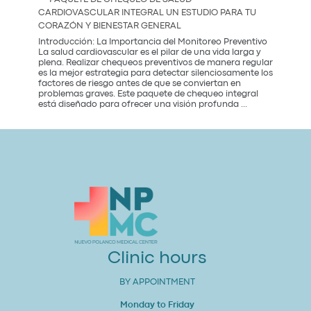
in
CARDIOVASCULAR INTEGRAL UN ESTUDIO PARA TU
Mexico
CORAZÓN Y BIENESTAR GENERAL
City:
Introducción: La Importancia del Monitoreo Preventivo
La salud cardiovascular es el pilar de una vida larga y
plena. Realizar chequeos preventivos de manera regular
es la mejor estrategia para detectar silenciosamente los
factores de riesgo antes de que se conviertan en
problemas graves. Este paquete de chequeo integral
Paquete
está diseñado para ofrecer una visión profunda
...
de
Chequeo
de
Salud
Cardiovascular
Integral
Un
Estudio
para
tu
Corazón
y
Bienestar
General
Clinic hours
BY APPOINTMENT
Monday to Friday