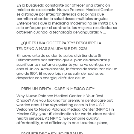
Necesita:
En la búsqueda constante por ofrecer una atención
Salud
médica de excelencia, Nuevo Polanco Medical Center
y
se distingue por integrar diversas disciplinas que
Prevención
permiten abordar la salud desde múltiples ángulos.
Entendemos que la medicina moderna no se limita a un
solo enfoque; por el contrario, los mejores resultados se
La
obtienen cuando la tecnología de vanguardia y
...
Sinergia
entre
¿QUÉ ES UNA COFFEE PARTY? DESCUBRE LA
la
TENDENCIA MÁS SALUDABLE DEL 2026
Innovación
Occidental
El nuevo arte de cuidar tu salud divirtiendote Si
y
últimamente has sentido que el plan de desvelarte y
la
sacrificar tu mañana siguiente ya no va contigo, no
Tradición
eres el único. Actualmente, la forma de socializar dio un
Coreana
giro de 180°. El nuevo lujo no es salir de noche; es
¿Qué
despertar con energía, disfrutar de un
...
es
una
PREMIUM DENTAL CARE IN MEXICO CITY:
Coffee
Party?
Why Nuevo Polanco Medical Center is Your Best
Descubre
Choice? Are you looking for premium dental care but
la
worried about the skyrocketing costs in the U.S.?
tendencia
Welcome to Nuevo Polanco Medical Center (NPMC) in
más
Mexico City, your #1 destination for world-class dental
saludable
health services. At NPMC, we combine quality,
Premium
del
affordability, and efficiency in one luxurious place,
...
Dental
2026
Care
PAQUETE DE CHEQUEO DE SALUD