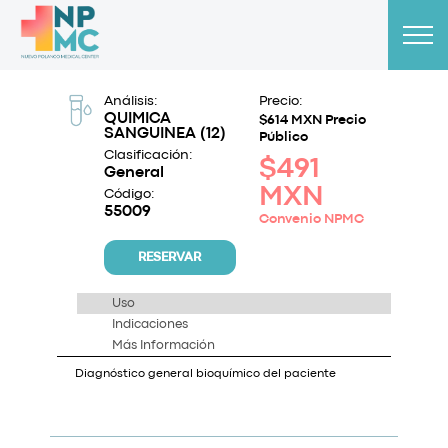
Análisis:
Precio:
QUIMICA
$614 MXN Precio
SANGUINEA (12)
Público
Clasificación:
$491
General
MXN
Código:
55009
Convenio NPMC
RESERVAR
Uso
Indicaciones
Más Información
Diagnóstico general bioquímico del paciente