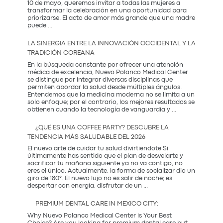
10 de mayo, queremos invitar a todas las mujeres a
transformar la celebración en una oportunidad para
priorizarse. El acto de amor más grande que una madre
El
puede
...
Regalo
que
LA SINERGIA ENTRE LA INNOVACIÓN OCCIDENTAL Y LA
Mamá
TRADICIÓN COREANA
Realmente
Necesita:
En la búsqueda constante por ofrecer una atención
Salud
médica de excelencia, Nuevo Polanco Medical Center
y
se distingue por integrar diversas disciplinas que
Prevención
permiten abordar la salud desde múltiples ángulos.
Entendemos que la medicina moderna no se limita a un
solo enfoque; por el contrario, los mejores resultados se
La
obtienen cuando la tecnología de vanguardia y
...
Sinergia
entre
¿QUÉ ES UNA COFFEE PARTY? DESCUBRE LA
la
TENDENCIA MÁS SALUDABLE DEL 2026
Innovación
Occidental
El nuevo arte de cuidar tu salud divirtiendote Si
y
últimamente has sentido que el plan de desvelarte y
la
sacrificar tu mañana siguiente ya no va contigo, no
Tradición
eres el único. Actualmente, la forma de socializar dio un
Coreana
giro de 180°. El nuevo lujo no es salir de noche; es
¿Qué
despertar con energía, disfrutar de un
...
es
una
PREMIUM DENTAL CARE IN MEXICO CITY:
Coffee
Party?
Why Nuevo Polanco Medical Center is Your Best
Descubre