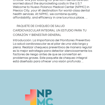
Choice? Are you looking for premium dental care but
la
worried about the skyrocketing costs in the U.S.?
tendencia
Welcome to Nuevo Polanco Medical Center (NPMC) in
más
Mexico City, your #1 destination for world-class dental
saludable
health services. At NPMC, we combine quality,
Premium
del
affordability, and efficiency in one luxurious place,
...
Dental
2026
Care
PAQUETE DE CHEQUEO DE SALUD
in
CARDIOVASCULAR INTEGRAL UN ESTUDIO PARA TU
Mexico
CORAZÓN Y BIENESTAR GENERAL
City:
Introducción: La Importancia del Monitoreo Preventivo
La salud cardiovascular es el pilar de una vida larga y
plena. Realizar chequeos preventivos de manera regular
es la mejor estrategia para detectar silenciosamente los
factores de riesgo antes de que se conviertan en
problemas graves. Este paquete de chequeo integral
Paquete
está diseñado para ofrecer una visión profunda
...
de
Chequeo
de
Salud
Cardiovascular
Integral
Un
Estudio
para
tu
Corazón
y