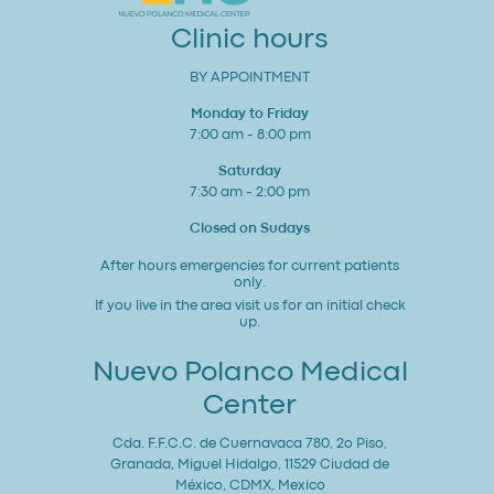
Bienestar
General
Clinic hours
BY APPOINTMENT
Monday to Friday
7:00 am - 8:00 pm
Saturday
7:30 am - 2:00 pm
Closed on Sudays
After hours emergencies for current patients
only.
If you live in the area visit us for an initial check
up.
Nuevo Polanco Medical
Center
Cda. F.F.C.C. de Cuernavaca 780, 2o Piso,
Granada, Miguel Hidalgo, 11529 Ciudad de
México, CDMX, Mexico