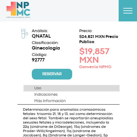
Análisis:
Precio:
QNATAL
$24,821 MXN Precio
Público
Clasificación:
Ginecología
$19,857
Código:
MXN
92777
Convenio NPMC
RESERVAR
Uso
Indicaciones
Más Información
Determinación para anomalías cromosómicas
fetales: trisomía 21, 18 y 13, así como determinación
del sexo fetal. También se reportarán aneuploidías
sexuales fetales y microdeleciones, incluyendo la
22q (síndrome de DiGeorge), 15q (síndromes de
Prader-Willi/Angelman), 11q (síndrome de
Jacobsen), 8q (Síndrome de Langer-Giedion), 5p