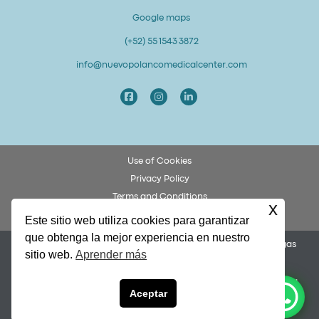
Google maps
(+52) 55 1543 3872
info@nuevopolancomedicalcenter.com
Use of Cookies
Privacy Policy
Terms and Conditions
x
Patient Rights and Obligations
Este sitio web utiliza cookies para garantizar
que obtenga la mejor experiencia en nuestro
Permiso COFEPRIS 253300201A0049. Dr. Federico Ulises Villegas
sitio web.
Aprender más
García, Cédula 8873972.
Nuevo Polanco Medical Center y Alto Grado Lab Dental son una
Español de México
Aceptar
unidad de negocio de Rive Energy Asociados S.A. de C.V. |
altogradolabdental.com
English