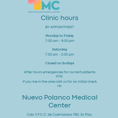
Corazón
y
Bienestar
General
Clinic hours
BY APPOINTMENT
Monday to Friday
7:00 am - 8:00 pm
Saturday
7:30 am - 2:00 pm
Closed on Sudays
After hours emergencies for current patients
only.
If you live in the area visit us for an initial check
up.
Nuevo Polanco Medical
Center
Cda. F.F.C.C. de Cuernavaca 780, 2o Piso,