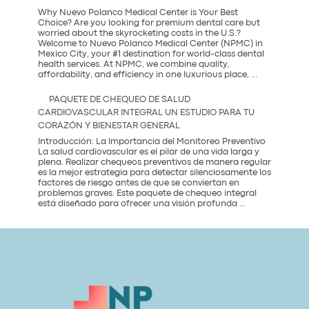
Coffee
Party?
Why Nuevo Polanco Medical Center is Your Best
Descubre
Choice? Are you looking for premium dental care but
la
worried about the skyrocketing costs in the U.S.?
tendencia
Welcome to Nuevo Polanco Medical Center (NPMC) in
más
Mexico City, your #1 destination for world-class dental
saludable
health services. At NPMC, we combine quality,
Premium
del
affordability, and efficiency in one luxurious place,
...
Dental
2026
Care
PAQUETE DE CHEQUEO DE SALUD
in
CARDIOVASCULAR INTEGRAL UN ESTUDIO PARA TU
Mexico
CORAZÓN Y BIENESTAR GENERAL
City:
Introducción: La Importancia del Monitoreo Preventivo
La salud cardiovascular es el pilar de una vida larga y
plena. Realizar chequeos preventivos de manera regular
es la mejor estrategia para detectar silenciosamente los
factores de riesgo antes de que se conviertan en
problemas graves. Este paquete de chequeo integral
Paquete
está diseñado para ofrecer una visión profunda
...
de
Chequeo
de
Salud
Cardiovascular
Integral
Un
Estudio
para
tu