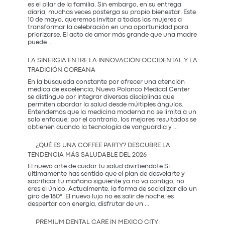
es el pilar de la familia. Sin embargo, en su entrega
diaria, muchas veces posterga su propio bienestar. Este
10 de mayo, queremos invitar a todas las mujeres a
transformar la celebración en una oportunidad para
priorizarse. El acto de amor más grande que una madre
El
puede
...
Regalo
que
LA SINERGIA ENTRE LA INNOVACIÓN OCCIDENTAL Y LA
Mamá
TRADICIÓN COREANA
Realmente
Necesita:
En la búsqueda constante por ofrecer una atención
Salud
médica de excelencia, Nuevo Polanco Medical Center
y
se distingue por integrar diversas disciplinas que
Prevención
permiten abordar la salud desde múltiples ángulos.
Entendemos que la medicina moderna no se limita a un
solo enfoque; por el contrario, los mejores resultados se
La
obtienen cuando la tecnología de vanguardia y
...
Sinergia
entre
¿QUÉ ES UNA COFFEE PARTY? DESCUBRE LA
la
TENDENCIA MÁS SALUDABLE DEL 2026
Innovación
Occidental
El nuevo arte de cuidar tu salud divirtiendote Si
y
últimamente has sentido que el plan de desvelarte y
la
sacrificar tu mañana siguiente ya no va contigo, no
Tradición
eres el único. Actualmente, la forma de socializar dio un
Coreana
giro de 180°. El nuevo lujo no es salir de noche; es
¿Qué
despertar con energía, disfrutar de un
...
es
una
PREMIUM DENTAL CARE IN MEXICO CITY: