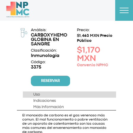
Análisis:
Precio:
CARBOXYHEMO
$1,463 MXN Precio
GLOBINA EN
Público
SANGRE
$1,170
Clasificación:
Inmunología
MXN
Código:
Convenio NPMC
3375
RESERVAR
Uso
Indicaciones
Más Información
El monoxido de carbono es el gas venenoso más
comun. El mal funcionamiento o pobre ventilación
de un aparato de calentamiento son las causas
más comunes del envenenamiento con monoxido
de carbono.