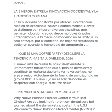
El
puede
...
Regalo
que
LA SINERGIA ENTRE LA INNOVACIÓN OCCIDENTAL Y LA
Mamá
TRADICIÓN COREANA
Realmente
Necesita:
En la búsqueda constante por ofrecer una atención
Salud
médica de excelencia, Nuevo Polanco Medical Center
y
se distingue por integrar diversas disciplinas que
Prevención
permiten abordar la salud desde múltiples ángulos.
Entendemos que la medicina moderna no se limita a un
solo enfoque; por el contrario, los mejores resultados se
La
obtienen cuando la tecnología de vanguardia y
...
Sinergia
entre
¿QUÉ ES UNA COFFEE PARTY? DESCUBRE LA
la
TENDENCIA MÁS SALUDABLE DEL 2026
Innovación
Occidental
El nuevo arte de cuidar tu salud divirtiendote Si
y
últimamente has sentido que el plan de desvelarte y
la
sacrificar tu mañana siguiente ya no va contigo, no
Tradición
eres el único. Actualmente, la forma de socializar dio un
Coreana
giro de 180°. El nuevo lujo no es salir de noche; es
¿Qué
despertar con energía, disfrutar de un
...
es
una
PREMIUM DENTAL CARE IN MEXICO CITY:
Coffee
Party?
Why Nuevo Polanco Medical Center is Your Best
Descubre
Choice? Are you looking for premium dental care but
la
worried about the skyrocketing costs in the U.S.?
tendencia
Welcome to Nuevo Polanco Medical Center (NPMC) in