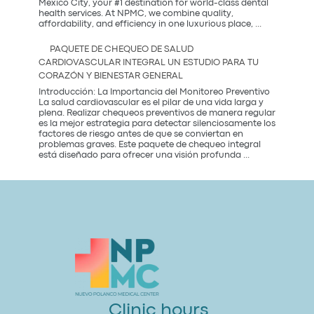
más
Mexico City, your #1 destination for world-class dental
saludable
health services. At NPMC, we combine quality,
Premium
del
affordability, and efficiency in one luxurious place,
...
Dental
2026
Care
PAQUETE DE CHEQUEO DE SALUD
in
CARDIOVASCULAR INTEGRAL UN ESTUDIO PARA TU
Mexico
CORAZÓN Y BIENESTAR GENERAL
City:
Introducción: La Importancia del Monitoreo Preventivo
La salud cardiovascular es el pilar de una vida larga y
plena. Realizar chequeos preventivos de manera regular
es la mejor estrategia para detectar silenciosamente los
factores de riesgo antes de que se conviertan en
problemas graves. Este paquete de chequeo integral
Paquete
está diseñado para ofrecer una visión profunda
...
de
Chequeo
de
Salud
Cardiovascular
Integral
Un
Estudio
para
tu
Corazón
y
Bienestar
General
Clinic hours