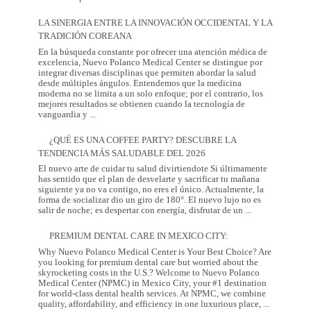
Regalo
que
LA SINERGIA ENTRE LA INNOVACIÓN OCCIDENTAL Y LA
Mamá
TRADICIÓN COREANA
Realmente
Necesita:
En la búsqueda constante por ofrecer una atención médica de
Salud
excelencia, Nuevo Polanco Medical Center se distingue por
y
integrar diversas disciplinas que permiten abordar la salud
Prevención
desde múltiples ángulos. Entendemos que la medicina
moderna no se limita a un solo enfoque; por el contrario, los
mejores resultados se obtienen cuando la tecnología de
La
vanguardia y
...
Sinergia
entre
¿QUÉ ES UNA COFFEE PARTY? DESCUBRE LA
la
TENDENCIA MÁS SALUDABLE DEL 2026
Innovación
Occidental
El nuevo arte de cuidar tu salud divirtiendote Si últimamente
y
has sentido que el plan de desvelarte y sacrificar tu mañana
la
siguiente ya no va contigo, no eres el único. Actualmente, la
Tradición
forma de socializar dio un giro de 180°. El nuevo lujo no es
Coreana
¿Qué
salir de noche; es despertar con energía, disfrutar de un
...
es
una
PREMIUM DENTAL CARE IN MEXICO CITY:
Coffee
Party?
Why Nuevo Polanco Medical Center is Your Best Choice? Are
Descubre
you looking for premium dental care but worried about the
la
skyrocketing costs in the U.S.? Welcome to Nuevo Polanco
tendencia
Medical Center (NPMC) in Mexico City, your #1 destination
más
for world-class dental health services. At NPMC, we combine
Premium
saludable
quality, affordability, and efficiency in one luxurious place,
...