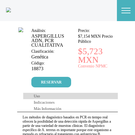
Análisis:
Precio:
ASPERGILLUS
$7,154 MXN Precio
ADN, PCR
Público
CUALITATIVA
$5,723
Clasificación:
Genética
MXN
Código:
Convenio NPMC
18873
RESERVAR
Uso
Indicaciones
Más Información
Los métodos de diagnóstico basados ​​en PCR en tiempo real
ofrecen la posibilidad de una detección rápida de Aspergillus a
partir de una variedad de muestras clínicas. El diagnóstico
específico de A. terreus es importante porque este organismo a
menudo es refractario al tratamiento con anfotericina B.