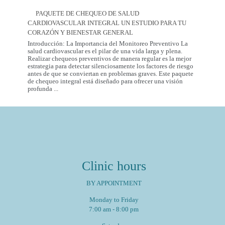
Dental
del
Care
2026
PAQUETE DE CHEQUEO DE SALUD
in
CARDIOVASCULAR INTEGRAL UN ESTUDIO PARA TU
Mexico
City:
CORAZÓN Y BIENESTAR GENERAL
Introducción: La Importancia del Monitoreo Preventivo La
salud cardiovascular es el pilar de una vida larga y plena.
Realizar chequeos preventivos de manera regular es la mejor
estrategia para detectar silenciosamente los factores de riesgo
antes de que se conviertan en problemas graves. Este paquete
de chequeo integral está diseñado para ofrecer una visión
Paquete
profunda
...
de
Chequeo
de
Salud
Cardiovascular
Integral
Un
Estudio
para
Clinic hours
tu
Corazón
y
BY APPOINTMENT
Bienestar
General
Monday to Friday
7:00 am - 8:00 pm