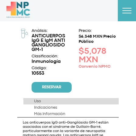
Análisis:
Precio:
ANTICUERPOS
$6,348 MXN Precio
IgG E IgM ANTI
Público
GANGLIOSIDO
GM-1
$5,078
Clasificación:
MXN
Inmunología
Convenio NPMC
Código:
10553
RESERVAR
Uso
Indicaciones
Más Información
Los anticuerpos IgG anti-Gangliósido GM-1 están
asociados con el síndrome de Guillain-Barré,
particularmente con la variante de neuropatía
motora axonal aguda. Los anticuerpos IgM se