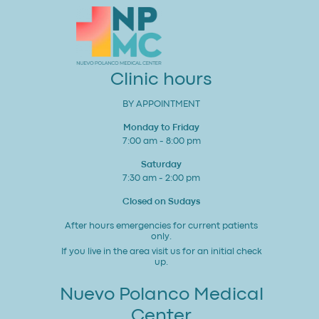
Estudio
para
tu
Corazón
y
Bienestar
General
Clinic hours
BY APPOINTMENT
Monday to Friday
7:00 am - 8:00 pm
Saturday
7:30 am - 2:00 pm
Closed on Sudays
After hours emergencies for current patients
only.
If you live in the area visit us for an initial check
up.
Nuevo Polanco Medical
Center