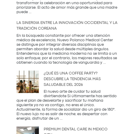
transformar la celebración en una oportunidad para
priorizarse. El acto de amor más grande que una madre
El
puede
...
Regalo
que
LA SINERGIA ENTRE LA INNOVACIÓN OCCIDENTAL Y LA
Mamá
TRADICIÓN COREANA
Realmente
Necesita:
En la búsqueda constante por ofrecer una atención
Salud
médica de excelencia, Nuevo Polanco Medical Center
y
se distingue por integrar diversas disciplinas que
Prevención
permiten abordar la salud desde múltiples ángulos.
Entendemos que la medicina moderna no se limita a un
solo enfoque; por el contrario, los mejores resultados se
La
obtienen cuando la tecnología de vanguardia y
...
Sinergia
entre
¿QUÉ ES UNA COFFEE PARTY?
la
DESCUBRE LA TENDENCIA MÁS
Innovación
SALUDABLE DEL 2026
Occidental
y
El nuevo arte de cuidar tu salud
la
divirtiendote Si últimamente has sentido
Tradición
que el plan de desvelarte y sacrificar tu mañana
Coreana
siguiente ya no va contigo, no eres el único.
Actualmente, la forma de socializar dio un giro de 180°.
El nuevo lujo no es salir de noche; es despertar con
¿Qué
energía, disfrutar de un
...
es
una
PREMIUM DENTAL CARE IN MEXICO
Coffee