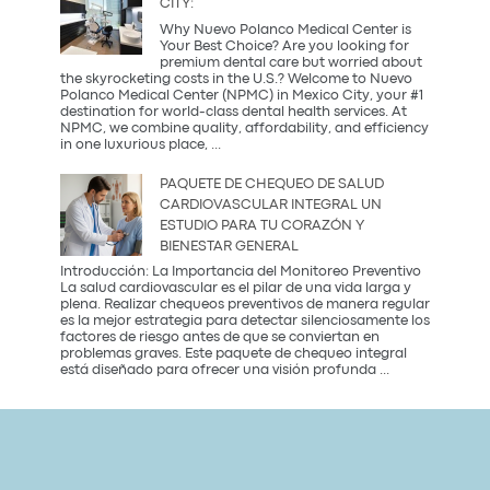
CITY:
Party?
Descubre
Why Nuevo Polanco Medical Center is
la
Your Best Choice? Are you looking for
tendencia
premium dental care but worried about
más
the skyrocketing costs in the U.S.? Welcome to Nuevo
saludable
Polanco Medical Center (NPMC) in Mexico City, your #1
del
destination for world-class dental health services. At
2026
NPMC, we combine quality, affordability, and efficiency
Premium
in one luxurious place,
...
Dental
Care
PAQUETE DE CHEQUEO DE SALUD
in
CARDIOVASCULAR INTEGRAL UN
Mexico
ESTUDIO PARA TU CORAZÓN Y
City:
BIENESTAR GENERAL
Introducción: La Importancia del Monitoreo Preventivo
La salud cardiovascular es el pilar de una vida larga y
plena. Realizar chequeos preventivos de manera regular
es la mejor estrategia para detectar silenciosamente los
factores de riesgo antes de que se conviertan en
problemas graves. Este paquete de chequeo integral
Paquete
está diseñado para ofrecer una visión profunda
...
de
Chequeo
de
Salud
Cardiovascular
Integral
Un