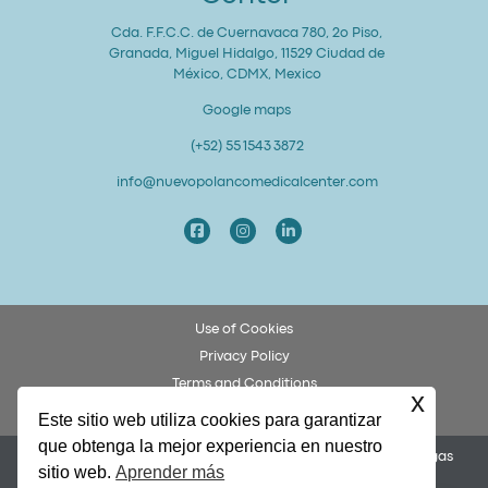
Cda. F.F.C.C. de Cuernavaca 780, 2o Piso,
Granada, Miguel Hidalgo, 11529 Ciudad de
México, CDMX, Mexico
Google maps
(+52) 55 1543 3872
info@nuevopolancomedicalcenter.com
Use of Cookies
Privacy Policy
Terms and Conditions
x
Patient Rights and Obligations
Este sitio web utiliza cookies para garantizar
que obtenga la mejor experiencia en nuestro
Permiso COFEPRIS 253300201A0049. Dr. Federico Ulises Villegas
sitio web.
Aprender más
García, Cédula 8873972.