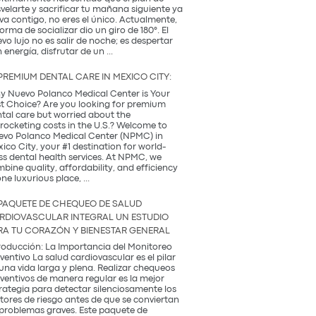
la
velarte y sacrificar tu mañana siguiente ya
Tradición
va contigo, no eres el único. Actualmente,
Coreana
forma de socializar dio un giro de 180°. El
vo lujo no es salir de noche; es despertar
¿Qué
 energía, disfrutar de un
...
es
una
PREMIUM DENTAL CARE IN MEXICO CITY:
Coffee
Party?
 Nuevo Polanco Medical Center is Your
Descubre
t Choice? Are you looking for premium
la
tal care but worried about the
tendencia
rocketing costs in the U.S.? Welcome to
más
vo Polanco Medical Center (NPMC) in
saludable
ico City, your #1 destination for world-
del
ss dental health services. At NPMC, we
2026
bine quality, affordability, and efficiency
Premium
one luxurious place,
...
Dental
Care
PAQUETE DE CHEQUEO DE SALUD
in
RDIOVASCULAR INTEGRAL UN ESTUDIO
Mexico
RA TU CORAZÓN Y BIENESTAR GENERAL
City:
roducción: La Importancia del Monitoreo
ventivo La salud cardiovascular es el pilar
una vida larga y plena. Realizar chequeos
ventivos de manera regular es la mejor
rategia para detectar silenciosamente los
tores de riesgo antes de que se conviertan
problemas graves. Este paquete de