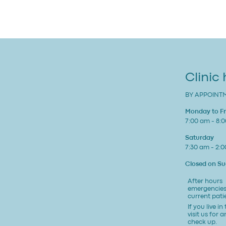
Clinic
BY APPOINT
Monday to Fr
7:00 am - 8:
Saturday
7:30 am - 2:
Closed on S
After hours
emergencies
current pati
If you live in
visit us for an
check up.