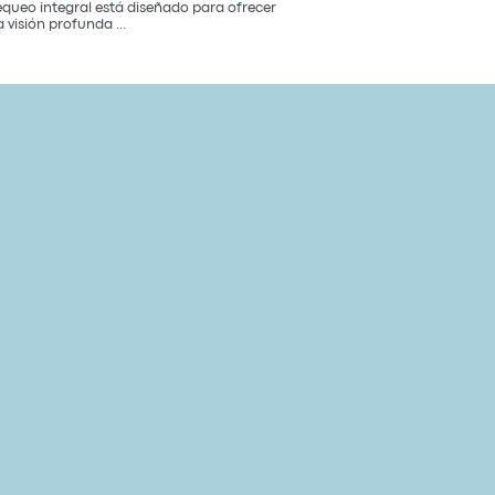
queo integral está diseñado para ofrecer
Paquete
 visión profunda
...
de
Chequeo
de
Salud
Cardiovascular
Integral
Un
Estudio
para
tu
Corazón
y
Bienestar
General