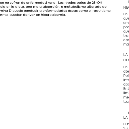
que no sufren de enfermedad renal. Los niveles bajos de 25-OH
ncia en la dieta, una mala absorción, o metabolismo alterado del
NE
itamina D puede conducir a enfermedades óseas como el raquitismo
En 
normal pueden derivar en hipercalcemia.
que
emb
pos
que
tra
opo
má
LA
OC
En 
ate
Pol
int
abo
Ent
lim
mej
tec
LA
El 
Si 