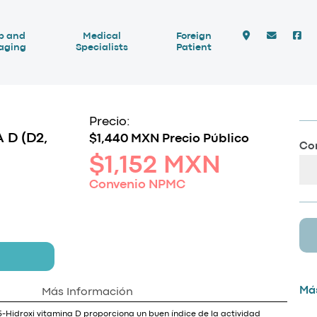
b and
Medical
Foreign
aging
Specialists
Patient
Precio:
 D (D2,
$1,440 MXN Precio Público
Com
$1,152 MXN
Convenio NPMC
Más
Más Información
5-Hidroxi vitamina D proporciona un buen índice de la actividad