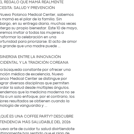
EL REGALO QUE MAMÁ REALMENTE
CESITA: SALUD Y PREVENCIÓN
Nuevo Polanco Medical Center, sabemos
 mamá es el pilar de la familia. Sin
argo, en su entrega diaria, muchas veces
terga su propio bienestar. Este 10 de mayo,
remos invitar a todas las mujeres a
nsformar la celebración en una
rtunidad para priorizarse. El acto de amor
El
s grande que una madre puede
...
Regalo
que
 SINERGIA ENTRE LA INNOVACIÓN
Mamá
CIDENTAL Y LA TRADICIÓN COREANA
Realmente
Necesita:
la búsqueda constante por ofrecer una
Salud
nción médica de excelencia, Nuevo
y
anco Medical Center se distingue por
Prevención
egrar diversas disciplinas que permiten
rdar la salud desde múltiples ángulos.
endemos que la medicina moderna no se
ita a un solo enfoque; por el contrario, los
ores resultados se obtienen cuando la
La
nología de vanguardia y
...
Sinergia
entre
¿QUÉ ES UNA COFFEE PARTY? DESCUBRE
la
 TENDENCIA MÁS SALUDABLE DEL 2026
Innovación
Occidental
nuevo arte de cuidar tu salud divirtiendote
y
últimamente has sentido que el plan de