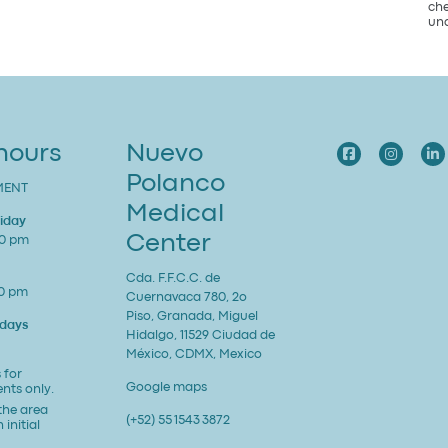
che
una
 hours
Nuevo
Polanco
MENT
Medical
iday
Center
00 pm
Cda. F.F.C.C. de
00 pm
Cuernavaca 780, 2o
Piso, Granada, Miguel
udays
Hidalgo, 11529 Ciudad de
México, CDMX, Mexico
 for
Google maps
ents only.
 the area
(+52) 55 1543 3872
 initial