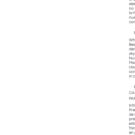
des
no 
la 
nue
con
Why
Bes
den
sky
Nue
Mex
cla
com
in 
CA
PA
Int
Pre
de 
pre
est
fac
en 