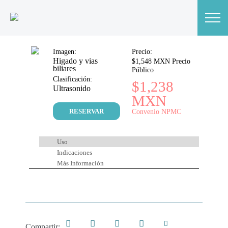
Imagen:
Precio:
Higado y vias
$1,548 MXN Precio
biliares
Público
Clasificación:
$1,238
Ultrasonido
MXN
RESERVAR
Convenio NPMC
Uso
Indicaciones
Más Información
Compartir: