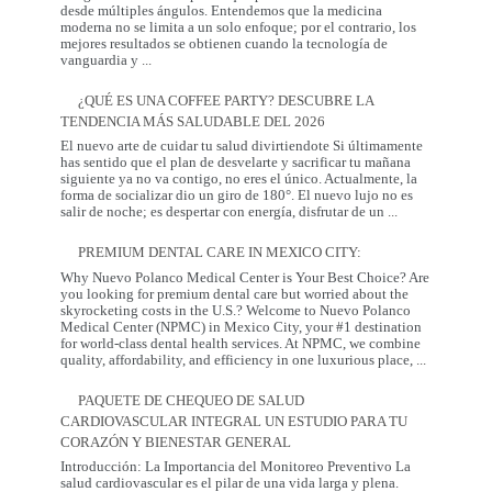
Prevención
desde múltiples ángulos. Entendemos que la medicina
moderna no se limita a un solo enfoque; por el contrario, los
mejores resultados se obtienen cuando la tecnología de
La
vanguardia y
...
Sinergia
entre
¿QUÉ ES UNA COFFEE PARTY? DESCUBRE LA
la
TENDENCIA MÁS SALUDABLE DEL 2026
Innovación
Occidental
El nuevo arte de cuidar tu salud divirtiendote Si últimamente
y
has sentido que el plan de desvelarte y sacrificar tu mañana
la
siguiente ya no va contigo, no eres el único. Actualmente, la
Tradición
forma de socializar dio un giro de 180°. El nuevo lujo no es
Coreana
¿Qué
salir de noche; es despertar con energía, disfrutar de un
...
es
una
PREMIUM DENTAL CARE IN MEXICO CITY:
Coffee
Party?
Why Nuevo Polanco Medical Center is Your Best Choice? Are
Descubre
you looking for premium dental care but worried about the
la
skyrocketing costs in the U.S.? Welcome to Nuevo Polanco
tendencia
Medical Center (NPMC) in Mexico City, your #1 destination
más
for world-class dental health services. At NPMC, we combine
Premium
saludable
quality, affordability, and efficiency in one luxurious place,
...
Dental
del
Care
2026
PAQUETE DE CHEQUEO DE SALUD
in
CARDIOVASCULAR INTEGRAL UN ESTUDIO PARA TU
Mexico
City:
CORAZÓN Y BIENESTAR GENERAL
Introducción: La Importancia del Monitoreo Preventivo La
salud cardiovascular es el pilar de una vida larga y plena.