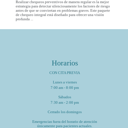
Realizar chequeos preventivos de manera regular es la mejor
estrategia para detectar silenciosamente los factores de riesgo
antes de que se conviertan en problemas graves. Este paquete
de chequeo integral está diseñado para ofrecer una visión
Paquete
profunda
...
de
Chequeo
de
Salud
Cardiovascular
Integral
Un
Estudio
para
Horarios
tu
Corazón
y
CON CITA PREVIA
Bienestar
General
Lunes a viernes
7:00 am - 8:00 pm
Sábados
7:30 am - 2:00 pm
Cerrado los domingos
Emergencias fuera del horario de atención
únicamente para pacientes actuales.