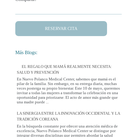
RESERVAR CITA
Más Blogs:
EL REGALO QUE MAMÁ REALMENTE NECESITA:
SALUD Y PREVENCIÓN
En Nuevo Polanco Medical Center, sabemos que mamá es el
pilar de la familia. Sin embargo, en su entrega diaria, muchas
veces posterga su propio bienestar. Este 10 de mayo, queremos
invitar a todas las mujeres a transformar la celebración en una
oportunidad para priorizarse. El acto de amor más grande que
El
una madre puede
...
Regalo
que
LA SINERGIA ENTRE LA INNOVACIÓN OCCIDENTAL Y LA
Mamá
TRADICIÓN COREANA
Realmente
Necesita:
En la búsqueda constante por ofrecer una atención médica de
Salud
excelencia, Nuevo Polanco Medical Center se distingue por
y
integrar diversas disciplinas que permiten abordar la salud